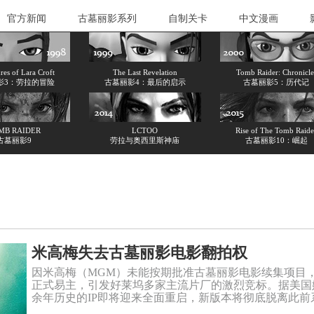
官方新闻
古墓丽影系列
自制关卡
中文漫画
es of Lara Croft
The Last Revelation
Tomb Raider: Chronicle
影3：劳拉的冒险
古墓丽影4：最后的启示
古墓丽影5：历代记
MB RAIDER
LCTOO
Rise of The Tomb Raide
古墓丽影9
劳拉与奥西里斯神庙
古墓丽影10：崛起
米高梅失去古墓丽影电影翻拍权
因米高梅（MGM）未能按期批准古墓丽影电影续集项目
正式易主，引发好莱坞多家主流片厂的激烈竞标。据美国娱乐媒
余年历史的IP即将迎来全面重启，新版本将彻底脱离此