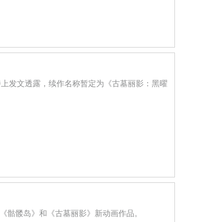
特上发文透露，续作名称暂定为《古墓丽影：黑曜
推出《骷髅岛》和《古墓丽影》新动画作品。