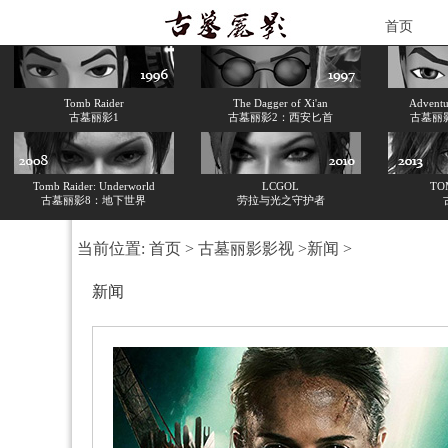
首页
Tomb Raider
The Dagger of Xi'an
Adventur
古墓丽影1
古墓丽影2：西安匕首
古墓丽
Tomb Raider: Underworld
LCGOL
TO
古墓丽影8：地下世界
劳拉与光之守护者
当前位置:
首页
>
古墓丽影影视
>
新闻
>
新闻