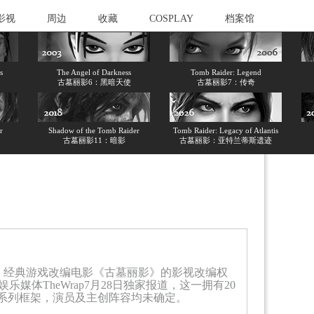
影视
周边
收藏
COSPLAY
档案馆
s
The Angel of Darkness
Tomb Raider: Legend
古墓丽影6：黑暗天使
古墓丽影7：传奇
r
Shadow of the Tomb Raider
Tomb Raider: Legacy of Atlantis
古墓丽影11：暗影
古墓丽影：亚特兰蒂斯遗迹
，经典游戏改编电影《古墓丽影》的影视改编权
体TheWrap7月28日独家报道，这一拥有20
前系列框架，演员及主创阵容均未确定。