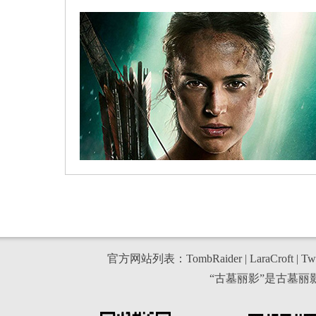
官方网站列表：
TombRaider
|
LaraCroft
|
Twi
“古墓丽影”是古墓