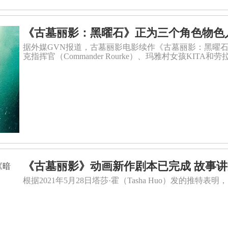
《古墓丽影：黑曜石》正为三个角色物色
据外媒GVN报道，古墓丽影电影续作《古墓丽影：黑曜
克指挥官（Commander Rourke）、玛雅村女孩KITA和劳
《古墓丽影》动画新作剧本已完成 故事
根据2021年5月28日塔莎·霍（Tasha Huo）发的推