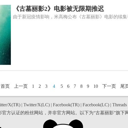
《古墓丽影2》电影被无限期推迟
由于新冠疫情影响，米高梅公布《古墓丽影》电影的续集
首页
上一页
1
2
3
4
5
6
7
8
9
10
下一页
尾
tter/X(TR)
|
Twitter/X(LC)
|
Facebook(TR)
|
Facebook(LC)
|
Threads
丽影官方认证的粉丝网站，并非官方网站。以下为“古墓丽影”旗下