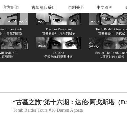
官方新闻
古墓丽影系列
自制关卡
中文漫画
es of Lara Croft
The Last Revelation
Tomb Raider: Chronicle
影3：劳拉的冒险
古墓丽影4：最后的启示
古墓丽影5：历代记
MB RAIDER
LCTOO
Rise of The Tomb Raide
古墓丽影9
劳拉与奥西里斯神庙
古墓丽影10：崛起
“古墓之旅”第十六期：达伦·阿戈斯塔（Darr
Tomb Raider Tours #16 Darren Agosta