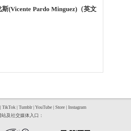
ente Pardo Minguez)（英文
|
TikTok
|
Tumblr
|
YouTube
|
Store
|
Instagram
网站及社交媒体入口：