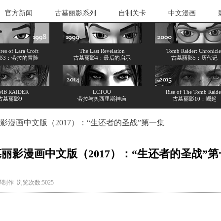
官方新闻
古墓丽影系列
自制关卡
中文漫画
es of Lara Croft
The Last Revelation
Tomb Raider: Chronicle
影3：劳拉的冒险
古墓丽影4：最后的启示
古墓丽影5：历代记
MB RAIDER
LCTOO
Rise of The Tomb Raide
古墓丽影9
劳拉与奥西里斯神庙
古墓丽影10：崛起
影漫画中文版（2017）：“生还者的圣战”第一集
丽影漫画中文版（2017）：“生还者的圣战”第
翻译制作 浏览次数:5025