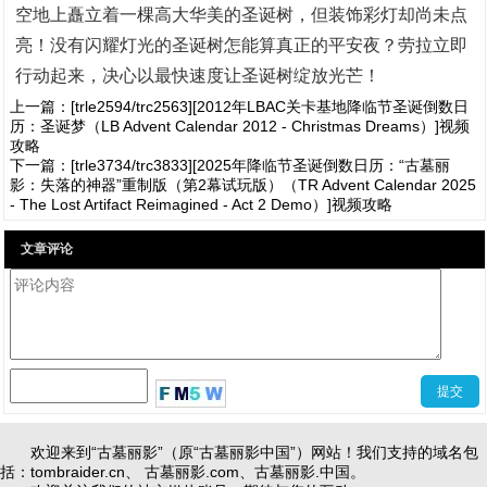
空地上矗立着一棵高大华美的圣诞树，但装饰彩灯却尚未点
亮！没有闪耀灯光的圣诞树怎能算真正的平安夜？劳拉立即
行动起来，决心以最快速度让圣诞树绽放光芒！
上一篇：
[trle2594/trc2563][2012年LBAC关卡基地降临节圣诞倒数日
历：圣诞梦（LB Advent Calendar 2012 - Christmas Dreams）]视频
攻略
下一篇：
[trle3734/trc3833][2025年降临节圣诞倒数日历：“古墓丽
影：失落的神器”重制版（第2幕试玩版）（TR Advent Calendar 2025
- The Lost Artifact Reimagined - Act 2 Demo）]视频攻略
文章评论
查看评论[0]
欢迎来到“古墓丽影”（原“古墓丽影中国”）网站！我们支持的域名包
括：
tombraider.cn
、
古墓丽影.com
、
古墓丽影.中国
。