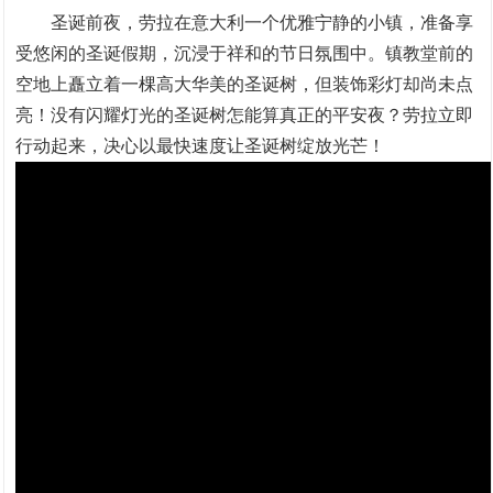
圣诞前夜，劳拉在意大利一个优雅宁静的小镇，准备享
受悠闲的圣诞假期，沉浸于祥和的节日氛围中。镇教堂前的
空地上矗立着一棵高大华美的圣诞树，但装饰彩灯却尚未点
亮！没有闪耀灯光的圣诞树怎能算真正的平安夜？劳拉立即
行动起来，决心以最快速度让圣诞树绽放光芒！