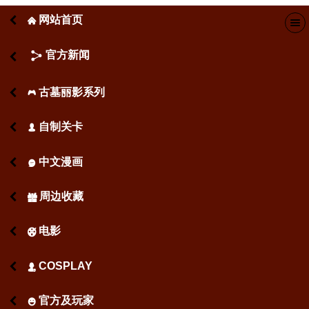
网站首页
󰄫
官方新闻
古墓丽影系列
󰂪
自制关卡
󰃬
中文漫画
󰇫
周边收藏
󰁅
电影
󰉾
COSPLAY
󰄋
官方及玩家
󰄳